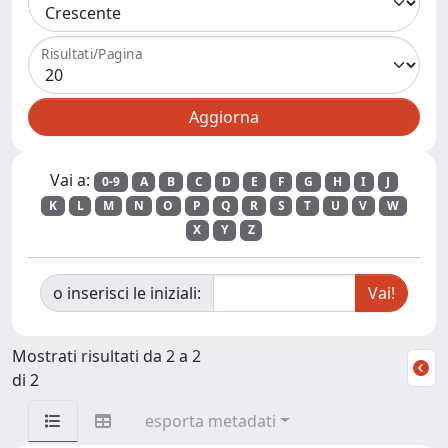
Risultati/Pagina
Vai a:
0-9
A
B
C
D
E
F
G
H
I
J
K
L
M
N
O
P
Q
R
S
T
U
V
W
X
Y
Z
o inserisci le iniziali:
Mostrati risultati da 2 a 2
di 2
esporta metadati