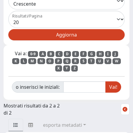
Risultati/Pagina
Vai a:
0-9
A
B
C
D
E
F
G
H
I
J
K
L
M
N
O
P
Q
R
S
T
U
V
W
X
Y
Z
o inserisci le iniziali:
Mostrati risultati da 2 a 2
di 2
esporta metadati