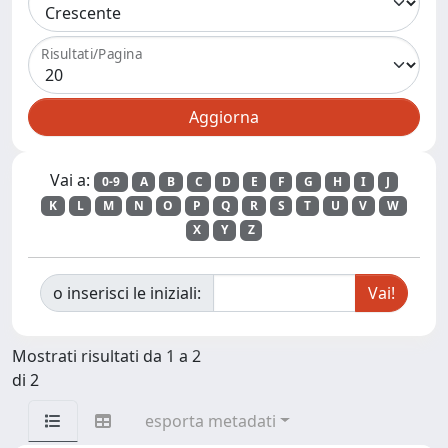
Risultati/Pagina
Vai a:
0-9
A
B
C
D
E
F
G
H
I
J
K
L
M
N
O
P
Q
R
S
T
U
V
W
X
Y
Z
o inserisci le iniziali:
Mostrati risultati da 1 a 2
di 2
esporta metadati