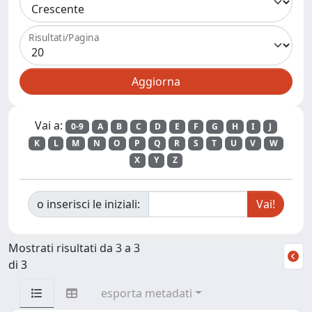
Risultati/Pagina
Vai a:
0-9
A
B
C
D
E
F
G
H
I
J
K
L
M
N
O
P
Q
R
S
T
U
V
W
X
Y
Z
o inserisci le iniziali:
Mostrati risultati da 3 a 3
di 3
esporta metadati