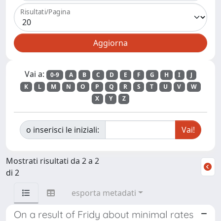
Risultati/Pagina
Vai a:
0-9
A
B
C
D
E
F
G
H
I
J
K
L
M
N
O
P
Q
R
S
T
U
V
W
X
Y
Z
o inserisci le iniziali:
Mostrati risultati da 2 a 2
di 2
esporta metadati
On a result of Fridy about minimal rates