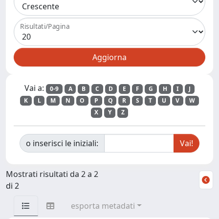
Risultati/Pagina
Vai a:
0-9
A
B
C
D
E
F
G
H
I
J
K
L
M
N
O
P
Q
R
S
T
U
V
W
X
Y
Z
o inserisci le iniziali:
Mostrati risultati da 2 a 2
di 2
esporta metadati