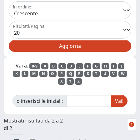
In ordine:
Risultati/Pagina
Vai a:
0-9
A
B
C
D
E
F
G
H
I
J
K
L
M
N
O
P
Q
R
S
T
U
V
W
X
Y
Z
o inserisci le iniziali:
Mostrati risultati da 2 a 2
di 2