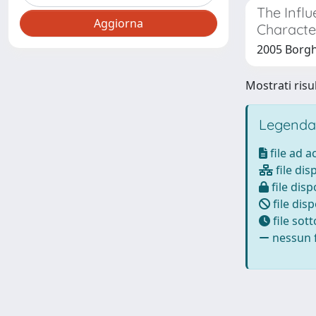
The Infl
Character
2005 Borghi
Mostrati risul
Legenda
file ad 
file dis
file disp
file disp
file sot
nessun f