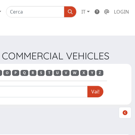
IT
LOGIN
OF COMMERCIAL VEHICLES
O
P
Q
R
S
T
U
V
W
X
Y
Z