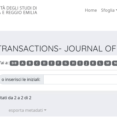
Home
Sfoglia
AE TRANSACTIONS- JOURNAL 
ai a:
0-9
A
B
C
D
E
F
G
H
I
J
K
L
M
N
o inserisci le iniziali:
tati da 2 a 2 di 2
esporta metadati