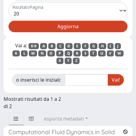
Risultati/Pagina
Vai a:
0-9
A
B
C
D
E
F
G
H
I
J
K
L
M
N
O
P
Q
R
S
T
U
V
W
X
Y
Z
o inserisci le iniziali:
Mostrati risultati da 1 a 2
di 2
esporta metadati
Computational Fluid Dynamics in Solid