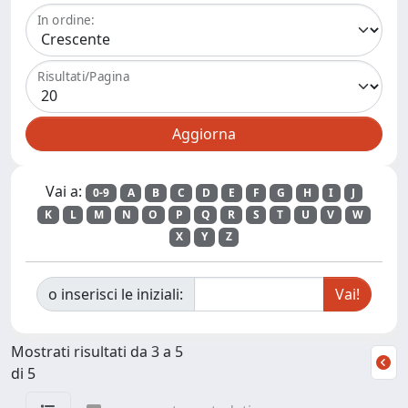
In ordine:
Risultati/Pagina
Vai a:
0-9
A
B
C
D
E
F
G
H
I
J
K
L
M
N
O
P
Q
R
S
T
U
V
W
X
Y
Z
o inserisci le iniziali:
Mostrati risultati da 3 a 5
di 5