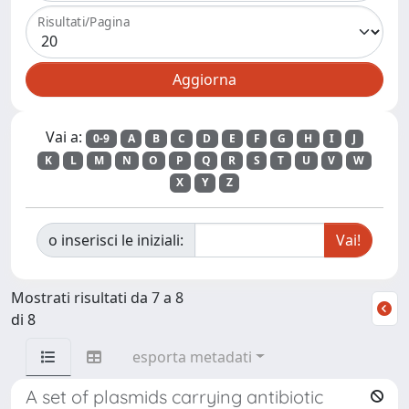
Risultati/Pagina
Vai a:
0-9
A
B
C
D
E
F
G
H
I
J
K
L
M
N
O
P
Q
R
S
T
U
V
W
X
Y
Z
o inserisci le iniziali:
Mostrati risultati da 7 a 8
di 8
esporta metadati
A set of plasmids carrying antibiotic