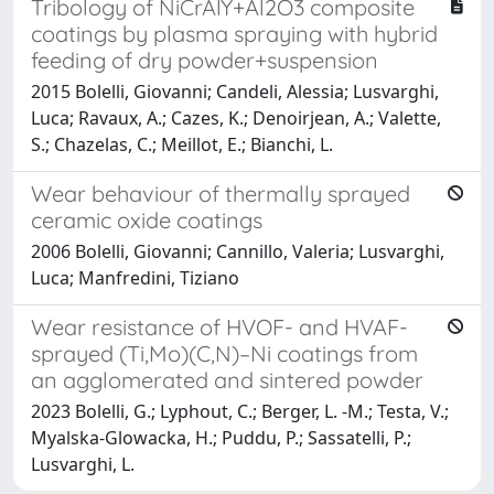
Tribology of NiCrAlY+Al2O3 composite
coatings by plasma spraying with hybrid
feeding of dry powder+suspension
2015 Bolelli, Giovanni; Candeli, Alessia; Lusvarghi,
Luca; Ravaux, A.; Cazes, K.; Denoirjean, A.; Valette,
S.; Chazelas, C.; Meillot, E.; Bianchi, L.
Wear behaviour of thermally sprayed
ceramic oxide coatings
2006 Bolelli, Giovanni; Cannillo, Valeria; Lusvarghi,
Luca; Manfredini, Tiziano
Wear resistance of HVOF- and HVAF-
sprayed (Ti,Mo)(C,N)–Ni coatings from
an agglomerated and sintered powder
2023 Bolelli, G.; Lyphout, C.; Berger, L. -M.; Testa, V.;
Myalska-Glowacka, H.; Puddu, P.; Sassatelli, P.;
Lusvarghi, L.