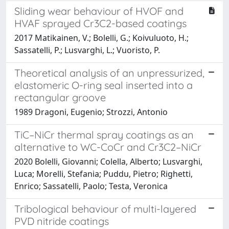
Sliding wear behaviour of HVOF and
HVAF sprayed Cr3C2-based coatings
2017 Matikainen, V.; Bolelli, G.; Koivuluoto, H.;
Sassatelli, P.; Lusvarghi, L.; Vuoristo, P.
Theoretical analysis of an unpressurized,
elastomeric O-ring seal inserted into a
rectangular groove
1989 Dragoni, Eugenio; Strozzi, Antonio
TiC–NiCr thermal spray coatings as an
alternative to WC-CoCr and Cr3C2–NiCr
2020 Bolelli, Giovanni; Colella, Alberto; Lusvarghi,
Luca; Morelli, Stefania; Puddu, Pietro; Righetti,
Enrico; Sassatelli, Paolo; Testa, Veronica
Tribological behaviour of multi-layered
PVD nitride coatings