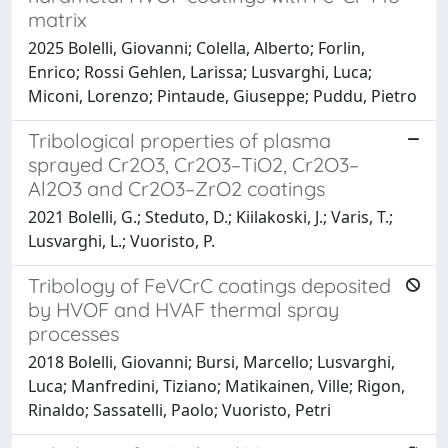
matrix
2025 Bolelli, Giovanni; Colella, Alberto; Forlin,
Enrico; Rossi Gehlen, Larissa; Lusvarghi, Luca;
Miconi, Lorenzo; Pintaude, Giuseppe; Puddu, Pietro
Tribological properties of plasma
sprayed Cr2O3, Cr2O3–TiO2, Cr2O3–
Al2O3 and Cr2O3–ZrO2 coatings
2021 Bolelli, G.; Steduto, D.; Kiilakoski, J.; Varis, T.;
Lusvarghi, L.; Vuoristo, P.
Tribology of FeVCrC coatings deposited
by HVOF and HVAF thermal spray
processes
2018 Bolelli, Giovanni; Bursi, Marcello; Lusvarghi,
Luca; Manfredini, Tiziano; Matikainen, Ville; Rigon,
Rinaldo; Sassatelli, Paolo; Vuoristo, Petri