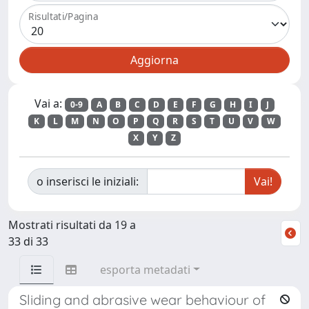
Risultati/Pagina
Vai a:
0-9
A
B
C
D
E
F
G
H
I
J
K
L
M
N
O
P
Q
R
S
T
U
V
W
X
Y
Z
o inserisci le iniziali:
Mostrati risultati da 19 a
33 di 33
esporta metadati
Sliding and abrasive wear behaviour of