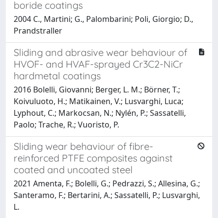
boride coatings
2004 C., Martini; G., Palombarini; Poli, Giorgio; D.,
Prandstraller
Sliding and abrasive wear behaviour of
HVOF- and HVAF-sprayed Cr3C2-NiCr
hardmetal coatings
2016 Bolelli, Giovanni; Berger, L. M.; Börner, T.;
Koivuluoto, H.; Matikainen, V.; Lusvarghi, Luca;
Lyphout, C.; Markocsan, N.; Nylén, P.; Sassatelli,
Paolo; Trache, R.; Vuoristo, P.
Sliding wear behaviour of fibre-
reinforced PTFE composites against
coated and uncoated steel
2021 Amenta, F.; Bolelli, G.; Pedrazzi, S.; Allesina, G.;
Santeramo, F.; Bertarini, A.; Sassatelli, P.; Lusvarghi,
L.