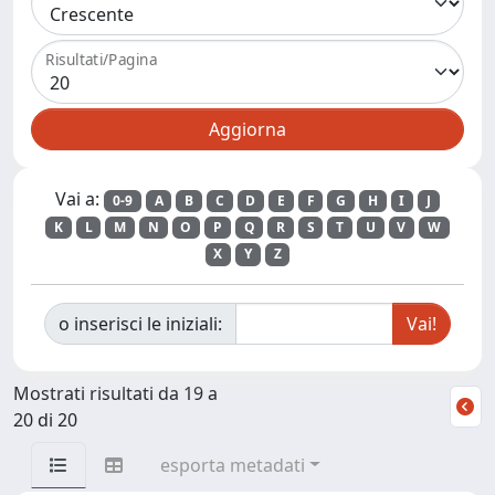
Risultati/Pagina
Vai a:
0-9
A
B
C
D
E
F
G
H
I
J
K
L
M
N
O
P
Q
R
S
T
U
V
W
X
Y
Z
o inserisci le iniziali:
Mostrati risultati da 19 a
20 di 20
esporta metadati