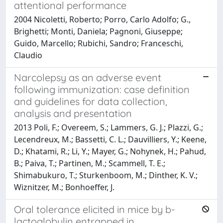
attentional performance
2004 Nicoletti, Roberto; Porro, Carlo Adolfo; G.,
Brighetti; Monti, Daniela; Pagnoni, Giuseppe;
Guido, Marcello; Rubichi, Sandro; Franceschi,
Claudio
Narcolepsy as an adverse event
following immunization: case definition
and guidelines for data collection,
analysis and presentation
2013 Poli, F.; Overeem, S.; Lammers, G. J.; Plazzi, G.;
Lecendreux, M.; Bassetti, C. L.; Dauvilliers, Y.; Keene,
D.; Khatami, R.; Li, Y.; Mayer, G.; Nohynek, H.; Pahud,
B.; Paiva, T.; Partinen, M.; Scammell, T. E.;
Shimabukuro, T.; Sturkenboom, M.; Dinther, K. V.;
Wiznitzer, M.; Bonhoeffer, J.
Oral tolerance elicited in mice by b-
lactoglobulin entrapped in