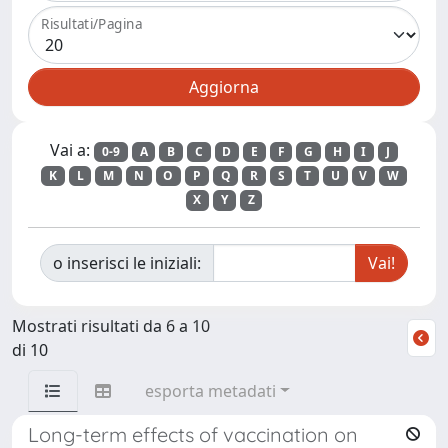
Risultati/Pagina
Vai a:
0-9
A
B
C
D
E
F
G
H
I
J
K
L
M
N
O
P
Q
R
S
T
U
V
W
X
Y
Z
o inserisci le iniziali:
Mostrati risultati da 6 a 10
di 10
esporta metadati
Long-term effects of vaccination on