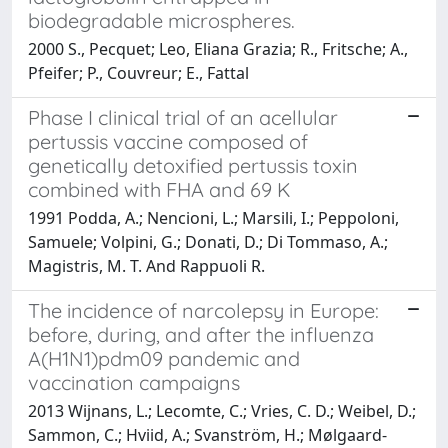
biodegradable microspheres.
2000 S., Pecquet; Leo, Eliana Grazia; R., Fritsche; A.,
Pfeifer; P., Couvreur; E., Fattal
Phase I clinical trial of an acellular
pertussis vaccine composed of
genetically detoxified pertussis toxin
combined with FHA and 69 K
1991 Podda, A.; Nencioni, L.; Marsili, I.; Peppoloni,
Samuele; Volpini, G.; Donati, D.; Di Tommaso, A.;
Magistris, M. T. And Rappuoli R.
The incidence of narcolepsy in Europe:
before, during, and after the influenza
A(H1N1)pdm09 pandemic and
vaccination campaigns
2013 Wijnans, L.; Lecomte, C.; Vries, C. D.; Weibel, D.;
Sammon, C.; Hviid, A.; Svanström, H.; Mølgaard-