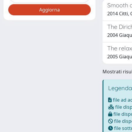
Smooth ap
2014 Citti
The Diri
2004 Giaqu
The relax
2005 Giaqu
Mostrati risul
Legenda
file ad 
file dis
file disp
file disp
file sot