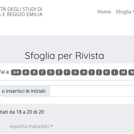
Home
Sfoglia
Sfoglia per Rivista
ai a:
0-9
A
B
C
D
E
F
G
H
I
J
K
L
M
N
o inserisci le iniziali:
tati da 18 a 20 di 20
esporta metadati