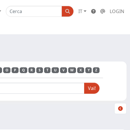
IT
LOGIN
O
P
Q
R
S
T
U
V
W
X
Y
Z