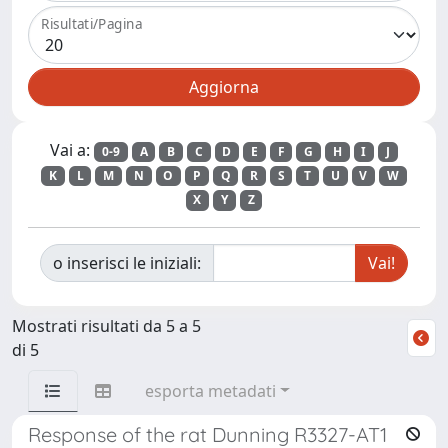
Risultati/Pagina
Vai a:
0-9
A
B
C
D
E
F
G
H
I
J
K
L
M
N
O
P
Q
R
S
T
U
V
W
X
Y
Z
o inserisci le iniziali:
Mostrati risultati da 5 a 5
di 5
esporta metadati
Response of the rat Dunning R3327-AT1