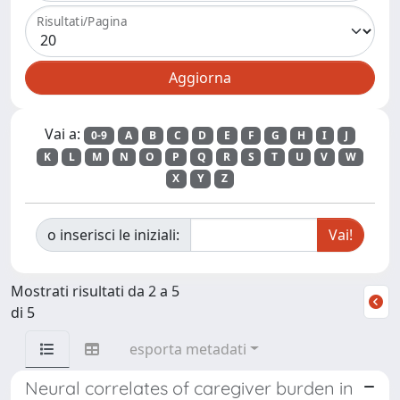
Risultati/Pagina
Vai a:
0-9
A
B
C
D
E
F
G
H
I
J
K
L
M
N
O
P
Q
R
S
T
U
V
W
X
Y
Z
o inserisci le iniziali:
Mostrati risultati da 2 a 5
di 5
esporta metadati
Neural correlates of caregiver burden in