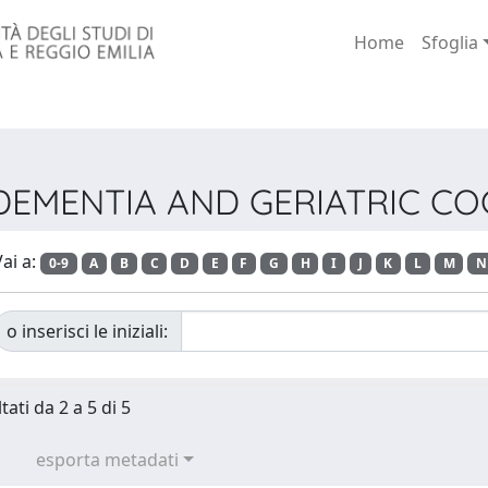
Home
Sfoglia
ta DEMENTIA AND GERIATRIC C
ai a:
0-9
A
B
C
D
E
F
G
H
I
J
K
L
M
N
o inserisci le iniziali:
tati da 2 a 5 di 5
esporta metadati