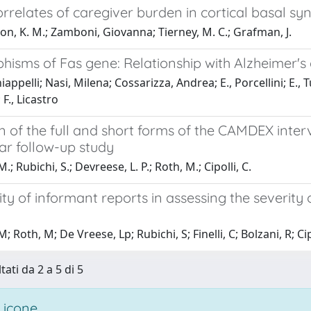
orrelates of caregiver burden in cortical basal
n, K. M.; Zamboni, Giovanna; Tierney, M. C.; Grafman, J.
isms of Fas gene: Relationship with Alzheimer's 
iappelli; Nasi, Milena; Cossarizza, Andrea; E., Porcellini; E., 
F., Licastro
n of the full and short forms of the CAMDEX inte
ar follow-up study
.; Rubichi, S.; Devreese, L. P.; Roth, M.; Cipolli, C.
ity of informant reports in assessing the severi
; Roth, M; De Vreese, Lp; Rubichi, S; Finelli, C; Bolzani, R; Cip
tati da 2 a 5 di 5
 icone