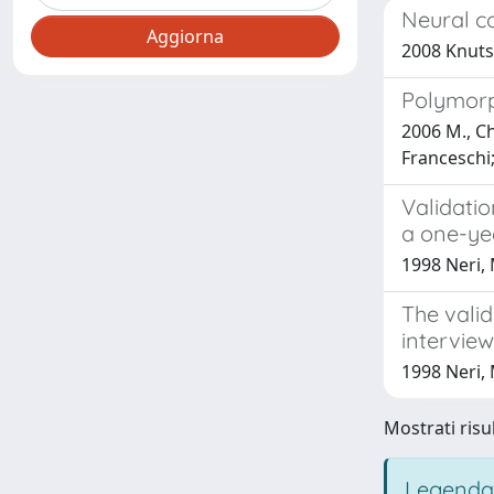
Neural c
2008 Knutso
Polymorph
2006 M., Ch
Franceschi; 
Validatio
a one-ye
1998 Neri, M
The valid
interview
1998 Neri, M
Mostrati risul
Legenda