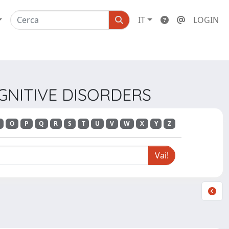
IT
LOGIN
OGNITIVE DISORDERS
O
P
Q
R
S
T
U
V
W
X
Y
Z