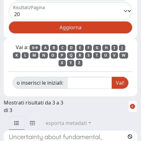
Risultati/Pagina
Vai a:
0-9
A
B
C
D
E
F
G
H
I
J
K
L
M
N
O
P
Q
R
S
T
U
V
W
X
Y
Z
o inserisci le iniziali:
Mostrati risultati da 3 a 3
di 3
esporta metadati
Uncertainty about fundamental,