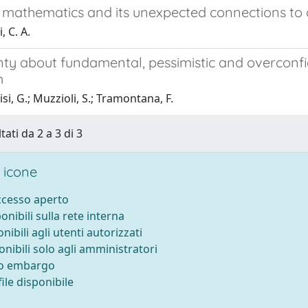
l mathematics and its unexpected connections to
 C. A.
nty about fundamental, pessimistic and overconfi
h
i, G.; Muzzioli, S.; Tramontana, F.
tati da 2 a 3 di 3
 icone
accesso aperto
ponibili sulla rete interna
onibili agli utenti autorizzati
onibili solo agli amministratori
to embargo
ile disponibile