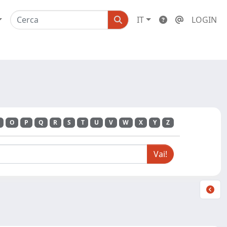
IT
LOGIN
O
P
Q
R
S
T
U
V
W
X
Y
Z