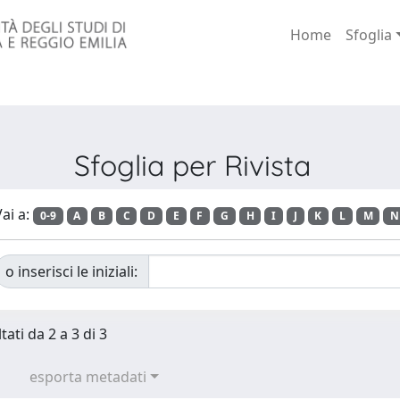
Home
Sfoglia
Sfoglia per Rivista
ai a:
0-9
A
B
C
D
E
F
G
H
I
J
K
L
M
N
o inserisci le iniziali:
tati da 2 a 3 di 3
esporta metadati