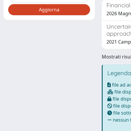
Financia
2026 Magni,
Uncertai
approac
2021 Campis
Mostrati risul
Legenda
file ad 
file dis
file disp
file disp
file sot
nessun f