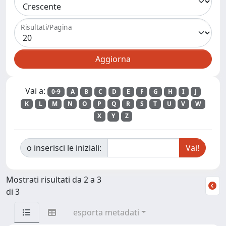
Risultati/Pagina
Vai a:
0-9
A
B
C
D
E
F
G
H
I
J
K
L
M
N
O
P
Q
R
S
T
U
V
W
X
Y
Z
o inserisci le iniziali:
Mostrati risultati da 2 a 3
di 3
esporta metadati