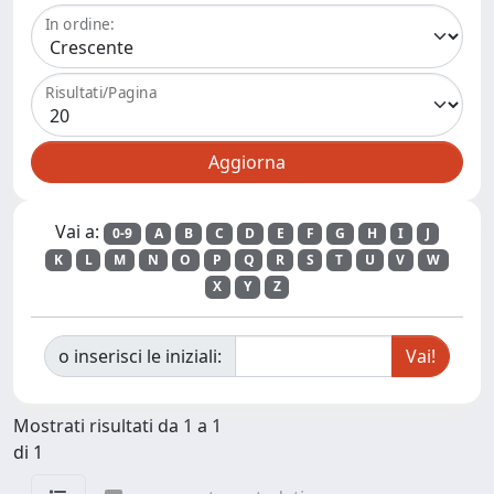
In ordine:
Risultati/Pagina
Vai a:
0-9
A
B
C
D
E
F
G
H
I
J
K
L
M
N
O
P
Q
R
S
T
U
V
W
X
Y
Z
o inserisci le iniziali:
Mostrati risultati da 1 a 1
di 1