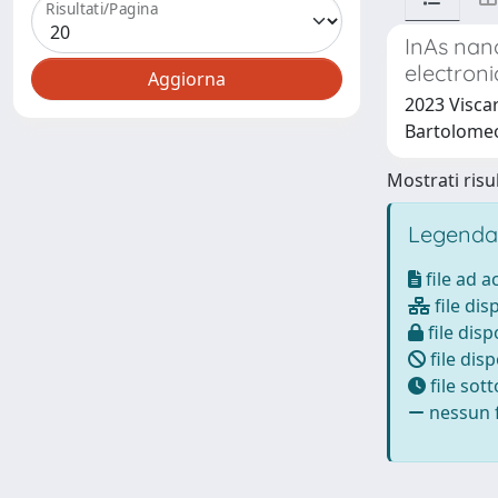
Risultati/Pagina
InAs nano
electroni
2023 Viscard
Bartolomeo
Mostrati risul
Legenda
file ad 
file dis
file disp
file disp
file sot
nessun f