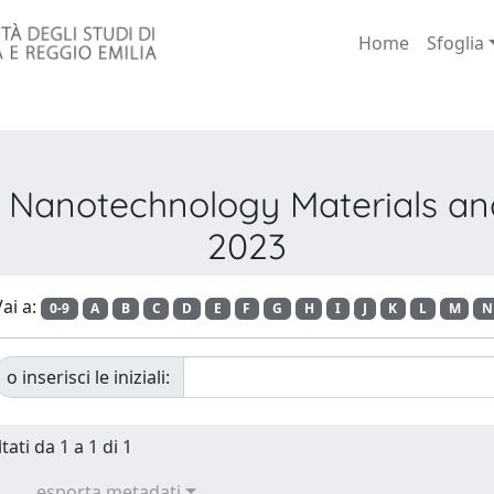
Home
Sfoglia
EE Nanotechnology Materials 
2023
ai a:
0-9
A
B
C
D
E
F
G
H
I
J
K
L
M
N
o inserisci le iniziali:
tati da 1 a 1 di 1
esporta metadati