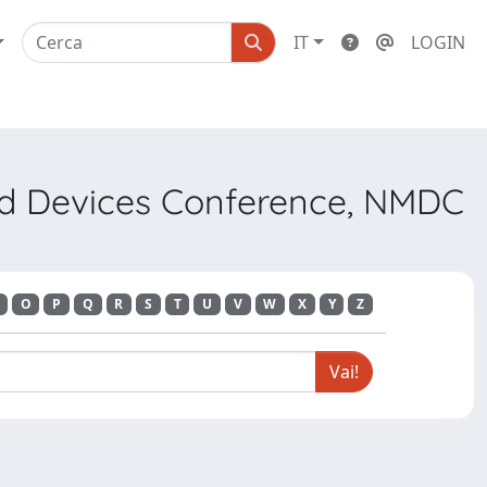
IT
LOGIN
and Devices Conference, NMDC
O
P
Q
R
S
T
U
V
W
X
Y
Z