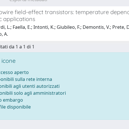
wire field-effect transistors: temperature depend
c applications
i, L.; Faella, E.; Intonti, K.; Giubileo, F.; Demontis, V.; Prete, 
, A.
tati da 1 a 1 di 1
 icone
accesso aperto
ponibili sulla rete interna
onibili agli utenti autorizzati
onibili solo agli amministratori
to embargo
ile disponibile