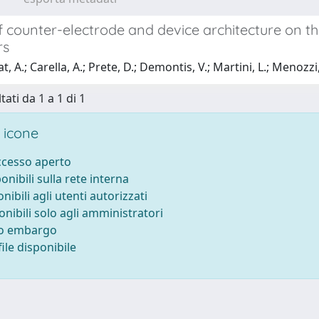
f counter-electrode and device architecture on t
rs
, A.; Carella, A.; Prete, D.; Demontis, V.; Martini, L.; Menozzi, 
tati da 1 a 1 di 1
 icone
accesso aperto
ponibili sulla rete interna
onibili agli utenti autorizzati
onibili solo agli amministratori
to embargo
ile disponibile