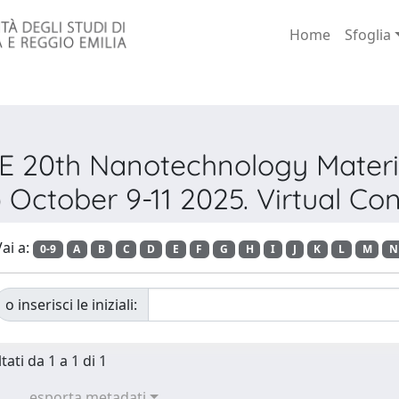
Home
Sfoglia
EEE 20th Nanotechnology Mater
October 9-11 2025. Virtual Co
ai a:
0-9
A
B
C
D
E
F
G
H
I
J
K
L
M
N
o inserisci le iniziali:
tati da 1 a 1 di 1
esporta metadati