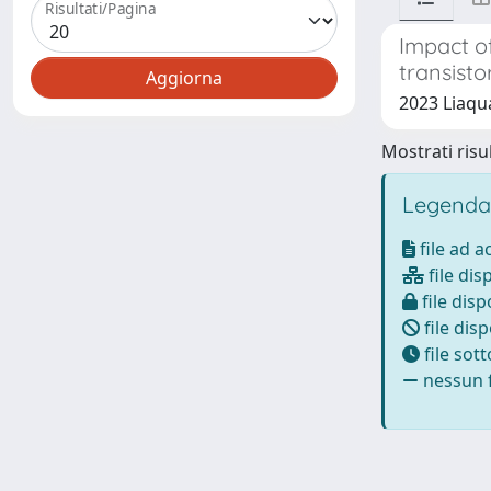
Risultati/Pagina
Impact o
transisto
2023 Liaquat
Mostrati risul
Legenda
file ad 
file dis
file disp
file disp
file sot
nessun f