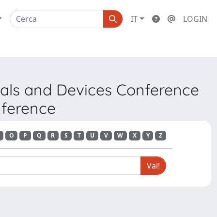
IT
LOGIN
ials and Devices Conference
nference
O
P
Q
R
S
T
U
V
W
X
Y
Z