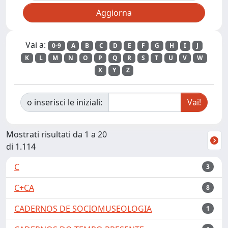
Vai a:
0-9
A
B
C
D
E
F
G
H
I
J
K
L
M
N
O
P
Q
R
S
T
U
V
W
X
Y
Z
o inserisci le iniziali:
Mostrati risultati da 1 a 20
di 1.114
C
3
C+CA
8
CADERNOS DE SOCIOMUSEOLOGIA
1