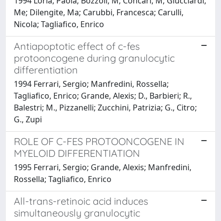
1994 Loria, Paola; Bozzoli, M; Concari, M; Giucciardi,
Me; Dilengite, Ma; Carubbi, Francesca; Carulli,
Nicola; Tagliafico, Enrico
Antiapoptotic effect of c-fes
protooncogene during granulocytic
differentiation
1994 Ferrari, Sergio; Manfredini, Rossella;
Tagliafico, Enrico; Grande, Alexis; D., Barbieri; R.,
Balestri; M., Pizzanelli; Zucchini, Patrizia; G., Citro;
G., Zupi
ROLE OF C-FES PROTOONCOGENE IN
MYELOID DIFFERENTIATION
1995 Ferrari, Sergio; Grande, Alexis; Manfredini,
Rossella; Tagliafico, Enrico
All-trans-retinoic acid induces
simultaneously granulocytic