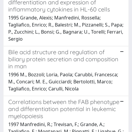
differentiation and expression of
inflammatory cytokines in HL-60 cells
1995 Grande, Alexis; Manfredini, Rossella;
Tagliafico, Enrico; R., Balestri; M., Pizzanelli; S., Papa;
P., Zucchini; L., Bonsi; G., Bagnara; U., Torelli; Ferrari,
Sergio
Bile acid structure and regulation of
biliary protein secretion and composition
in man
1996 M., Bozzoli; Loria, Paola; Carubbi, Francesca;
M., Concari; M. E., Guicciardi; Bertolotti, Marco;
Tagliafico, Enrico; Carulli, Nicola
Correlations between the FAB phenotype
and differentiation potential in leukemic
myelopoiesis
1997 Manfredini, R.; Trevisan, F.; Grande, A.;
Tagliafico, E.; Montanari, M.; Pignatti, E.; Ligabue, G.;