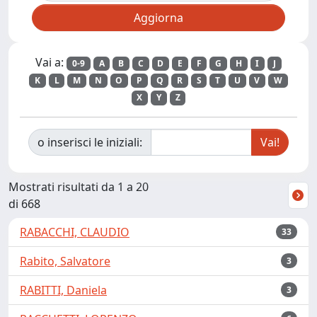
Vai a:
0-9
A
B
C
D
E
F
G
H
I
J
K
L
M
N
O
P
Q
R
S
T
U
V
W
X
Y
Z
o inserisci le iniziali:
Mostrati risultati da 1 a 20
di 668
RABACCHI, CLAUDIO
33
Rabito, Salvatore
3
RABITTI, Daniela
3