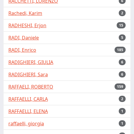
RACCHETTI, LORENZO
6
Rachedi, Karim
2
RADHESHI, Erjon
15
RADI, Daniele
5
RADI, Enrico
185
RADIGHIERI, GIULIA
6
RADIGHIERI, Sara
6
RAFFAELI, ROBERTO
159
RAFFAELLI, CARLA
2
RAFFAELLI, ELENA
1
raffaelli, giorgia
1