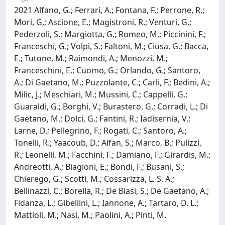
2021 Alfano, G.; Ferrari, A.; Fontana, F.; Perrone, R.;
Mori, G.; Ascione, E.; Magistroni, R.; Venturi, G.;
Pederzoli, S.; Margiotta, G.; Romeo, M.; Piccinini, F.;
Franceschi, G.; Volpi, S.; Faltoni, M.; Ciusa, G.; Bacca,
E.; Tutone, M.; Raimondi, A.; Menozzi, M.;
Franceschini, E.; Cuomo, G.; Orlando, G.; Santoro,
A.; Di Gaetano, M.; Puzzolante, C.; Carli, F.; Bedini, A.;
Milic, J.; Meschiari, M.; Mussini, C.; Cappelli, G.;
Guaraldi, G.; Borghi, V.; Burastero, G.; Corradi, L.; Di
Gaetano, M.; Dolci, G.; Fantini, R.; Iadisernia, V.;
Larne, D.; Pellegrino, F.; Rogati, C.; Santoro, A.;
Tonelli, R.; Yaacoub, D.; Alfan, S.; Marco, B.; Pulizzi,
R.; Leonelli, M.; Facchini, F.; Damiano, F.; Girardis, M.;
Andreotti, A.; Biagioni, E.; Bondi, F.; Busani, S.;
Chierego, G.; Scotti, M.; Cossarizza, L. S. A.;
Bellinazzi, C.; Borella, R.; De Biasi, S.; De Gaetano, A.;
Fidanza, L.; Gibellini, L.; Iannone, A.; Tartaro, D. L.;
Mattioli, M.; Nasi, M.; Paolini, A.; Pinti, M.