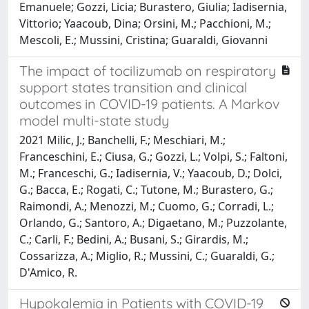
Emanuele; Gozzi, Licia; Burastero, Giulia; Iadisernia,
Vittorio; Yaacoub, Dina; Orsini, M.; Pacchioni, M.;
Mescoli, E.; Mussini, Cristina; Guaraldi, Giovanni
The impact of tocilizumab on respiratory
support states transition and clinical
outcomes in COVID-19 patients. A Markov
model multi-state study
2021 Milic, J.; Banchelli, F.; Meschiari, M.;
Franceschini, E.; Ciusa, G.; Gozzi, L.; Volpi, S.; Faltoni,
M.; Franceschi, G.; Iadisernia, V.; Yaacoub, D.; Dolci,
G.; Bacca, E.; Rogati, C.; Tutone, M.; Burastero, G.;
Raimondi, A.; Menozzi, M.; Cuomo, G.; Corradi, L.;
Orlando, G.; Santoro, A.; Digaetano, M.; Puzzolante,
C.; Carli, F.; Bedini, A.; Busani, S.; Girardis, M.;
Cossarizza, A.; Miglio, R.; Mussini, C.; Guaraldi, G.;
D'Amico, R.
Hypokalemia in Patients with COVID-19