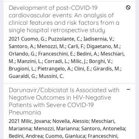
Development of post-COVID-19
cardiovascular events: An analysis of
clinical features and risk factors from a
single hospital retrospective study
2021 Cuomo, G.; Puzzolante, C.; Iadisernia, V.;
Santoro, A.; Menozzi, M.; Carli, F.; Digaetano, M.;
Orlando, G.; Franceschini, E.; Bedini, A.; Meschiari,
M.; Manzini, L.; Corradi, L.; Milic, J.; Borghi, V.;
Brugioni, L.; Pietrangelo, A.; Clini, E.; Girardis, M.;
Guaraldi, G.; Mussini, C.
Darunavir/Cobicistat Is Associated with
Negative Outcomes in HIV-Negative
Patients with Severe COVID-19
Pneumonia
2021 Milic, Jovana; Novella, Alessio; Meschiari,
Marianna; Menozzi, Marianna; Santoro, Antonella;
Bedini, Andrea; Cuomo, Gianluca; Franceschini,