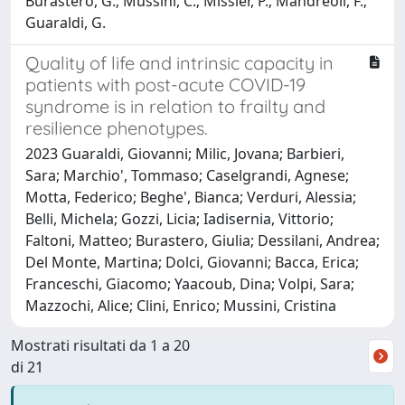
Burastero, G.; Mussini, C.; Missier, P.; Mandreoli, F.;
Guaraldi, G.
Quality of life and intrinsic capacity in
patients with post-acute COVID-19
syndrome is in relation to frailty and
resilience phenotypes.
2023 Guaraldi, Giovanni; Milic, Jovana; Barbieri,
Sara; Marchio', Tommaso; Caselgrandi, Agnese;
Motta, Federico; Beghe', Bianca; Verduri, Alessia;
Belli, Michela; Gozzi, Licia; Iadisernia, Vittorio;
Faltoni, Matteo; Burastero, Giulia; Dessilani, Andrea;
Del Monte, Martina; Dolci, Giovanni; Bacca, Erica;
Franceschi, Giacomo; Yaacoub, Dina; Volpi, Sara;
Mazzochi, Alice; Clini, Enrico; Mussini, Cristina
Mostrati risultati da 1 a 20
di 21