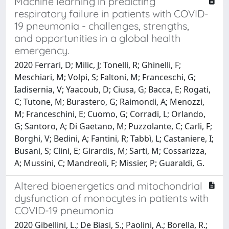
Machine learning in predicting
respiratory failure in patients with COVID-
19 pneumonia - challenges, strengths,
and opportunities in a global health
emergency.
2020 Ferrari, D; Milic, J; Tonelli, R; Ghinelli, F;
Meschiari, M; Volpi, S; Faltoni, M; Franceschi, G;
Iadisernia, V; Yaacoub, D; Ciusa, G; Bacca, E; Rogati,
C; Tutone, M; Burastero, G; Raimondi, A; Menozzi,
M; Franceschini, E; Cuomo, G; Corradi, L; Orlando,
G; Santoro, A; Di Gaetano, M; Puzzolante, C; Carli, F;
Borghi, V; Bedini, A; Fantini, R; Tabbì, L; Castaniere, I;
Busani, S; Clini, E; Girardis, M; Sarti, M; Cossarizza,
A; Mussini, C; Mandreoli, F; Missier, P; Guaraldi, G.
Altered bioenergetics and mitochondrial
dysfunction of monocytes in patients with
COVID-19 pneumonia
2020 Gibellini, L.; De Biasi, S.; Paolini, A.; Borella, R.;