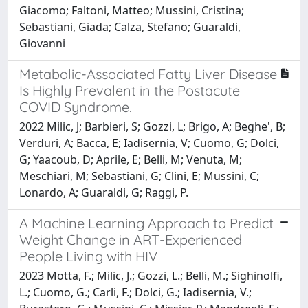
Giacomo; Faltoni, Matteo; Mussini, Cristina;
Sebastiani, Giada; Calza, Stefano; Guaraldi,
Giovanni
Metabolic-Associated Fatty Liver Disease
Is Highly Prevalent in the Postacute
COVID Syndrome.
2022 Milic, J; Barbieri, S; Gozzi, L; Brigo, A; Beghe', B;
Verduri, A; Bacca, E; Iadisernia, V; Cuomo, G; Dolci,
G; Yaacoub, D; Aprile, E; Belli, M; Venuta, M;
Meschiari, M; Sebastiani, G; Clini, E; Mussini, C;
Lonardo, A; Guaraldi, G; Raggi, P.
A Machine Learning Approach to Predict
Weight Change in ART-Experienced
People Living with HIV
2023 Motta, F.; Milic, J.; Gozzi, L.; Belli, M.; Sighinolfi,
L.; Cuomo, G.; Carli, F.; Dolci, G.; Iadisernia, V.;