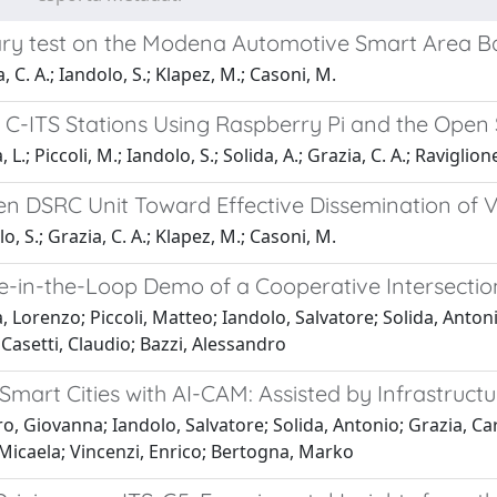
ary test on the Modena Automotive Smart Area 
, C. A.; Iandolo, S.; Klapez, M.; Casoni, M.
 C-ITS Stations Using Raspberry Pi and the Open
 L.; Piccoli, M.; Iandolo, S.; Solida, A.; Grazia, C. A.; Raviglione,
n DSRC Unit Toward Effective Dissemination of V
o, S.; Grazia, C. A.; Klapez, M.; Casoni, M.
-in-the-Loop Demo of a Cooperative Intersectio
, Lorenzo; Piccoli, Matteo; Iandolo, Salvatore; Solida, Anton
Casetti, Claudio; Bazzi, Alessandro
Smart Cities with AI-CAM: Assisted by Infrastru
o, Giovanna; Iandolo, Salvatore; Solida, Antonio; Grazia, Ca
Micaela; Vincenzi, Enrico; Bertogna, Marko