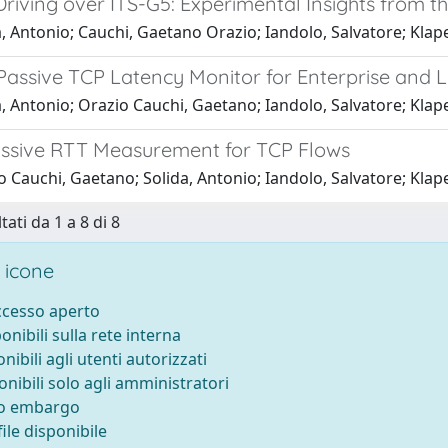
riving over ITS-G5: Experimental Insights from 
, Antonio; Cauchi, Gaetano Orazio; Iandolo, Salvatore; Klap
Passive TCP Latency Monitor for Enterprise and 
, Antonio; Orazio Cauchi, Gaetano; Iandolo, Salvatore; Klap
ssive RTT Measurement for TCP Flows
 Cauchi, Gaetano; Solida, Antonio; Iandolo, Salvatore; Klap
tati da 1 a 8 di 8
 icone
accesso aperto
ponibili sulla rete interna
onibili agli utenti autorizzati
onibili solo agli amministratori
to embargo
ile disponibile