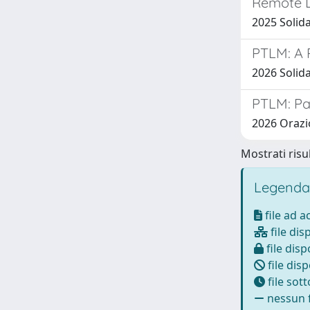
Remote D
2025 Solida
PTLM: A 
2026 Solida
PTLM: Pa
2026 Orazio
Mostrati risul
Legenda
file ad 
file dis
file disp
file disp
file sot
nessun f