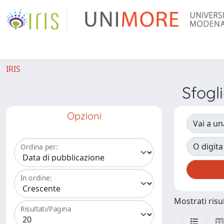
IRIS
Sfogl
Opzioni
Vai a un
O digita
Ordina per:
In ordine:
Mostrati risul
Risultati/Pagina