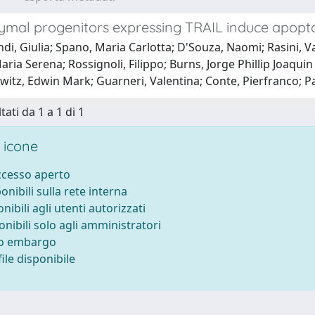
mal progenitors expressing TRAIL induce apopto
di, Giulia; Spano, Maria Carlotta; D'Souza, Naomi; Rasini, Va
aria Serena; Rossignoli, Filippo; Burns, Jorge Phillip Joaquin 
witz, Edwin Mark; Guarneri, Valentina; Conte, Pierfranco; 
tati da 1 a 1 di 1
 icone
accesso aperto
ponibili sulla rete interna
onibili agli utenti autorizzati
onibili solo agli amministratori
to embargo
ile disponibile