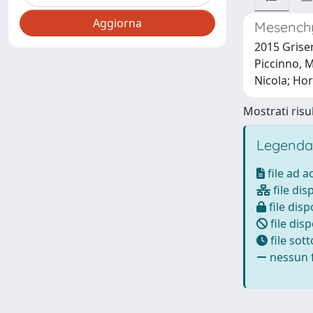
Mesenchy
2015 Grisen
Piccinno, M
Nicola; Hor
Mostrati risul
Legenda
file ad 
file dis
file disp
file disp
file sot
nessun f