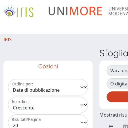
IRIS
Sfogl
Opzioni
Vai a un
O digita
Ordina per:
In ordine:
Mostrati risul
Risultati/Pagina