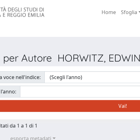
Home
Sfoglia
ia per Autore HORWITZ, EDWI
a voce nell'indice:
 l'anno:
tati da 1 a 1 di 1
esporta metadati