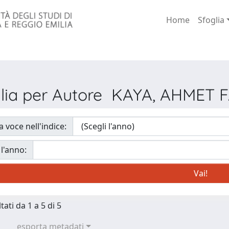
Home
Sfoglia
lia per Autore KAYA, AHMET 
a voce nell'indice:
 l'anno:
tati da 1 a 5 di 5
esporta metadati