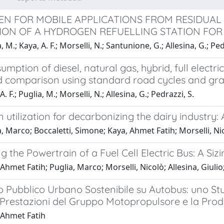
N FOR MOBILE APPLICATIONS FROM RESIDUAL 
ION OF A HYDROGEN REFUELLING STATION FOR
 M.; Kaya, A. F.; Morselli, N.; Santunione, G.; Allesina, G.; Ped
umption of diesel, natural gas, hybrid, full electr
d comparison using standard road cycles and grad
. F.; Puglia, M.; Morselli, N.; Allesina, G.; Pedrazzi, S.
utilization for decarbonizing the dairy industry
, Marco; Boccaletti, Simone; Kaya, Ahmet Fatih; Morselli, Nic
g the Powertrain of a Fuel Cell Electric Bus: A Siz
Ahmet Fatih; Puglia, Marco; Morselli, Nicolò; Allesina, Giuli
 Pubblico Urbano Sostenibile su Autobus: uno Stud
e Prestazioni del Gruppo Motopropulsore e la Pro
 Ahmet Fatih