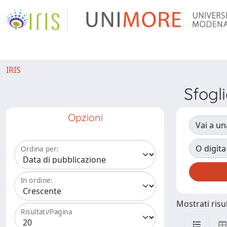
IRIS
Sfogl
Opzioni
Vai a un
O digita
Ordina per:
In ordine:
Mostrati risul
Risultati/Pagina