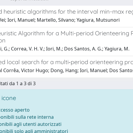
d heuristic algorithms for the interval min-max 
i; Iori, Manuel; Martello, Silvano; Yagiura, Mutsunori
ristic Algorithm for a Multi-period Orienteering 
ion
 G.; Correa, V. H. V.; Iori, M.; Dos Santos, A. G.; Yagiura, M.
ed local search for a multi‐period orienteering pro
al Corrêa, Victor Hugo; Dong, Hang; Iori, Manuel; Dos Santo
tati da 1 a 3 di 3
 icone
accesso aperto
ponibili sulla rete interna
onibili agli utenti autorizzati
onibili solo agli amministratori