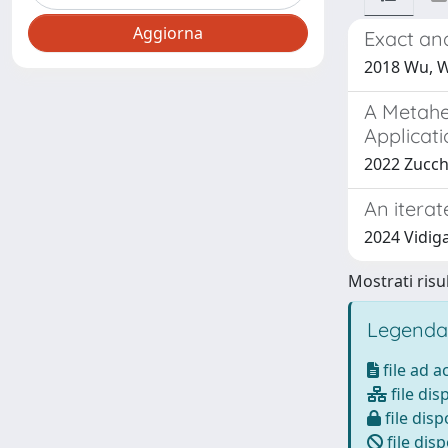
Exact an
2018 Wu, We
A Metaheu
Applicat
2022 Zucchi,
An iterat
2024 Vidig
Mostrati risul
Legenda
file ad 
file dis
file disp
file disp