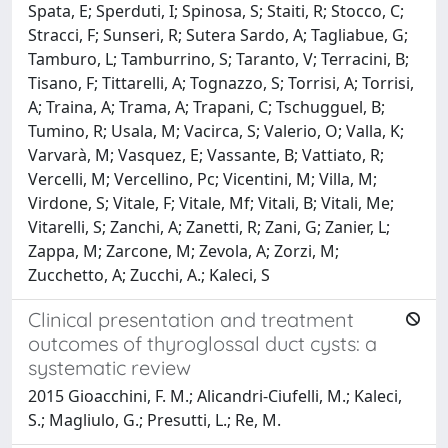
Spata, E; Sperduti, I; Spinosa, S; Staiti, R; Stocco, C;
Stracci, F; Sunseri, R; Sutera Sardo, A; Tagliabue, G;
Tamburo, L; Tamburrino, S; Taranto, V; Terracini, B;
Tisano, F; Tittarelli, A; Tognazzo, S; Torrisi, A; Torrisi,
A; Traina, A; Trama, A; Trapani, C; Tschugguel, B;
Tumino, R; Usala, M; Vacirca, S; Valerio, O; Valla, K;
Varvarà, M; Vasquez, E; Vassante, B; Vattiato, R;
Vercelli, M; Vercellino, Pc; Vicentini, M; Villa, M;
Virdone, S; Vitale, F; Vitale, Mf; Vitali, B; Vitali, Me;
Vitarelli, S; Zanchi, A; Zanetti, R; Zani, G; Zanier, L;
Zappa, M; Zarcone, M; Zevola, A; Zorzi, M;
Zucchetto, A; Zucchi, A.; Kaleci, S
Clinical presentation and treatment
outcomes of thyroglossal duct cysts: a
systematic review
2015 Gioacchini, F. M.; Alicandri-Ciufelli, M.; Kaleci,
S.; Magliulo, G.; Presutti, L.; Re, M.