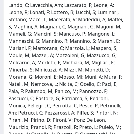
Lando, C; Lavecchia, Am; Lazzarato, F; Leone, A;
Leone, R; Lonati, F; Lottero, B; Lucchi, S; Luminari,
Stefano; Macci, L; Macerata, V; Madeddu, A; Maffei,
S; Maghini, A; Magnani, C; Magnani, G; Magoni, M;
Mameli, G; Mancini, S; Mancuso, P; Mangone, L;
Manneschi, G; Mannino, R; Mannino, S; Marani, E;
Mariani, F; Martorana, C; Marzola, L; Maspero, S;
Maule, M; Mazzei, A; Mazzoleni, G; Mazzucco, G;
Melcarne, A; Merletti, F; Michiara, M; Migliari, E;
Minerba, S; Minicuzzi, A; Mizzi, M; Monetti, D;
Morana, G; Moroni, E; Mosso, Ml; Muni, A; Mura, F;
Natali, M; Nemcova, L; Nicita, C; Ocello, C; Paci, E;
Pala, F; Palumbo, M; Panico, M; Pannozzo, F;
Pascucci, C; Pastore, G; Patriarca, S; Pedroni,
Monica; Pellegri, C; Perrotta, C; Pesce, P; Petrinelli,
Am; Petrucci, C; Pezzarossi, A; Piffer, S; Pintori, N;
Pirani, M; Pirino, D; Pironi, V; Ponz De Leon,
Maurizio; Prandi, R; Prazzoli, R; Preto, L; Puleio, M;