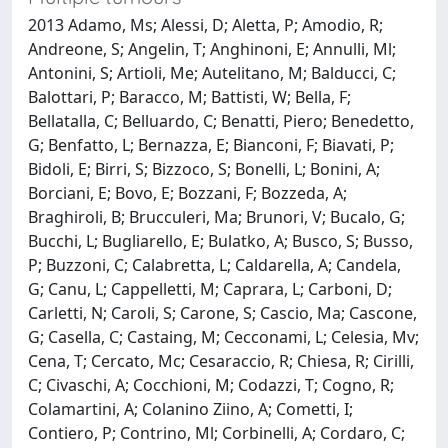
2013 Adamo, Ms; Alessi, D; Aletta, P; Amodio, R;
Andreone, S; Angelin, T; Anghinoni, E; Annulli, Ml;
Antonini, S; Artioli, Me; Autelitano, M; Balducci, C;
Balottari, P; Baracco, M; Battisti, W; Bella, F;
Bellatalla, C; Belluardo, C; Benatti, Piero; Benedetto,
G; Benfatto, L; Bernazza, E; Bianconi, F; Biavati, P;
Bidoli, E; Birri, S; Bizzoco, S; Bonelli, L; Bonini, A;
Borciani, E; Bovo, E; Bozzani, F; Bozzeda, A;
Braghiroli, B; Brucculeri, Ma; Brunori, V; Bucalo, G;
Bucchi, L; Bugliarello, E; Bulatko, A; Busco, S; Busso,
P; Buzzoni, C; Calabretta, L; Caldarella, A; Candela,
G; Canu, L; Cappelletti, M; Caprara, L; Carboni, D;
Carletti, N; Caroli, S; Carone, S; Cascio, Ma; Cascone,
G; Casella, C; Castaing, M; Cecconami, L; Celesia, Mv;
Cena, T; Cercato, Mc; Cesaraccio, R; Chiesa, R; Cirilli,
C; Civaschi, A; Cocchioni, M; Codazzi, T; Cogno, R;
Colamartini, A; Colanino Ziino, A; Cometti, I;
Contiero, P; Contrino, Ml; Corbinelli, A; Cordaro, C;