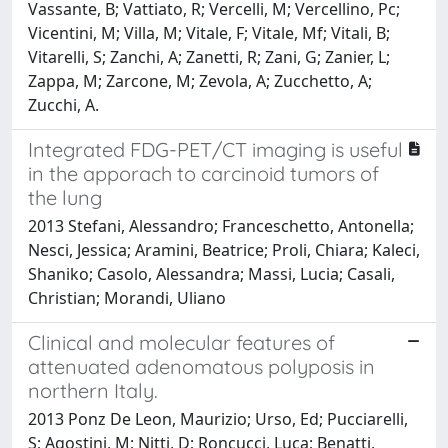
Vassante, B; Vattiato, R; Vercelli, M; Vercellino, Pc;
Vicentini, M; Villa, M; Vitale, F; Vitale, Mf; Vitali, B;
Vitarelli, S; Zanchi, A; Zanetti, R; Zani, G; Zanier, L;
Zappa, M; Zarcone, M; Zevola, A; Zucchetto, A;
Zucchi, A.
Integrated FDG-PET/CT imaging is useful
in the apporach to carcinoid tumors of
the lung
2013 Stefani, Alessandro; Franceschetto, Antonella;
Nesci, Jessica; Aramini, Beatrice; Proli, Chiara; Kaleci,
Shaniko; Casolo, Alessandra; Massi, Lucia; Casali,
Christian; Morandi, Uliano
Clinical and molecular features of
attenuated adenomatous polyposis in
northern Italy.
2013 Ponz De Leon, Maurizio; Urso, Ed; Pucciarelli,
S; Agostini, M; Nitti, D; Roncucci, Luca; Benatti,