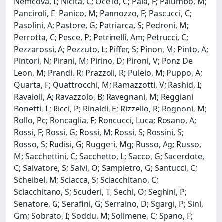
Nemcova, L; Nicita, C; Ocello, C; Pala, F; Palumbo, M;
Panciroli, E; Panico, M; Pannozzo, F; Pascucci, C;
Pasolini, A; Pastore, G; Patriarca, S; Pedroni, M;
Perrotta, C; Pesce, P; Petrinelli, Am; Petrucci, C;
Pezzarossi, A; Pezzuto, L; Piffer, S; Pinon, M; Pinto, A;
Pintori, N; Pirani, M; Pirino, D; Pironi, V; Ponz De
Leon, M; Prandi, R; Prazzoli, R; Puleio, M; Puppo, A;
Quarta, F; Quattrocchi, M; Ramazzotti, V; Rashid, I;
Ravaioli, A; Ravazzolo, B; Ravegnani, M; Reggiani
Bonetti, L; Ricci, P; Rinaldi, E; Rizzello, R; Rognoni, M;
Rollo, Pc; Roncaglia, F; Roncucci, Luca; Rosano, A;
Rossi, F; Rossi, G; Rossi, M; Rossi, S; Rossini, S;
Rosso, S; Rudisi, G; Ruggeri, Mg; Russo, Ag; Russo,
M; Sacchettini, C; Sacchetto, L; Sacco, G; Sacerdote,
C; Salvatore, S; Salvi, O; Sampietro, G; Santucci, C;
Scheibel, M; Sciacca, S; Sciacchitano, C;
Sciacchitano, S; Scuderi, T; Sechi, O; Seghini, P;
Senatore, G; Serafini, G; Serraino, D; Sgargi, P; Sini,
Gm; Sobrato, I; Soddu, M; Solimene, C; Spano, F;