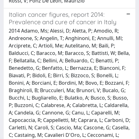
Rossi, V; Ponz De Leon, Maurizio
Italian cancer figures, report 2014:
Prevalence and cure of cancer in Italy
2014 Adamo, Ms; Alessi, D; Aletta, P; Amodio, R;
Andreone, S; Angelin, T; Anghinoni, E; Annulli, Ml;
Arciprete, C; Artioli, Me; Autelitano, M; Baili, P;
Balducci, C; Baracco, M; Baracco, S; Battisti, W; Bella,
F; Bellatalla, C; Bellini, A; Belluardo, C; Benatti, P;
Benedetto, G; Benfatto, L; Bernazza, E; Bianconi, F;
Biavati, P; Bidoli, E; Birri, S; Bizzoco, S; Bonelli, L;
Bonini, A; Borciani, E; Bordini, M; Bovo, E; Bozzani, F;
Braghiroli, B; Brucculeri, Ma; Brunori, V; Bucalo, G;
Bucchi, L; Bugliarello, E; Bulatko, A; Busco, S; Busso,
P; Buzzoni, C; Calabrese, A; Calabretta, L; Caldarella,
A; Candela, G; Cannone, G; Canu, L; Caparelli, M;
Capocaccia, R; Cappelletti, M; Caprara, L; Carboni, D;
Carletti, N; Caroli, S; Cascio, Ma; Cascone, G; Casella,
C; Castaing, M; Cavalieri D'Oro, L; Cecconami, L;