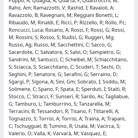
Puppo, A; Quaglia, A; Quarta, F; Quattrocchi, M;
Raho, Am; Ramazzotti, V; Rashid, I; Ravaioli, A;
Ravazzolo, B; Ravegnani, M; Reggiani Bonetti, L;
Ribaudo, M; Rinaldi, E; Ricci, P; Rizzello, R; Rollo, Pc;
Roncucci, Luca; Rosano, A; Rossi, F; Rossi, G; Rossi,
M; Rossini, S; Rosso, S; Rudisi, G; Ruggeri, Mg;
Russo, Ag; Russo, M; Sacchettini, C; Sacco, G;
Sacerdote, C; Salvatore, S; Salvi, O; Sampietro, G;
Sandrini, M; Santucci, C; Scheibel, M; Schiacchitano,
S; Sciacca, S; Sciacchitano, C; Scuderi, T; Sechi, O;
Seghini, P; Senatore, G; Serafini, G; Serraino, D;
Sgargi, P; Sigona, A; Sini, Gm; Sobrato, I; Soddu, M;
Solimene, C; Spano, F; Spata, E; Sperduti, I; Staiti, R;
Stocco, C; Stracci, F; Sunseri, R; Sardo, As; Tagliabue,
G; Tamburo, L; Tamburrino, S; Tanzarella, M;
Terracini, B; Tessandori, R; Tisano, F; Tittarelli, A;
Tognazzo, S; Torrisi, A; Torrisi, A; Traina, A; Trapani,
C; Tschugguel, B; Tumino, R; Usala, M; Vacirca, S;
Valerio, O; Valla, K; Varvarà, M; Vasquez, E;