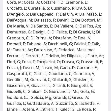
Corti, M; Costa, A; Costarelli, D; Cremone, L;
Crocetti, E; Curatella, S; Cusimano, R; D'Alò, D;
D'Angelo, S; Dal Cappello, T; Dal Cin, A; Dal Maso, L;
Dall'Acqua, M; Dalsasso, F; Davini, C; De Dottori, M;
De Maria, V; De Santis, E; De Valiere, E; Dei Tos, Ap;
Demurtas, G; Devigli, E; Di Felice, E; Di Grazia, L; Di
Gregorio, C; Di Prima, A; Distefano, R; Doa, N;
Domati, F; Fabiano, S; Facchinelli, G; Falcini, F; Falk,
M; Fanetti, Ac; Fattoruso, S; Federico, Massimo;
Ferrari, L; Ferretti, S; Fidelbo, M; Filipazzi, L; Fiore, Ar;
Fiori, G; Foca, F; Forgiarini, O; Frasca, G; Frassoldi, E;
Frizza, J; Fusco, M; Fusco, M; Gada, D; Garrone, E;
Gasparotti, C; Gatti, L; Gaudiano, C; Gennaro, V;
Gentilini, M; Gerevini, C; Ghilardi, S; Ghisleni, S;
Giacomin, A; Giavazzi, L; Gilardi, F; Giorgetti, S;
Giubelli, C; Giuliani, O; Giurdanella, Mc; Gola, G;
Goldoni, Ca; Golizia, Mg; Grandi, L; Greco, A;
Guarda, L; Guttadauro, A; Guzzinati, S; Iachetta, F;
Iannelli, A; Ieni, A; Intrieri, T; Kaleci, S; La Rosa, F;