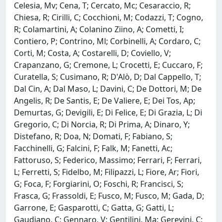
Celesia, Mv; Cena, T; Cercato, Mc; Cesaraccio, R;
Chiesa, R; Cirilli, C; Cocchioni, M; Codazzi, T; Cogno,
R; Colamartini, A; Colanino Ziino, A; Cometti, I;
Contiero, P; Contrino, Ml; Corbinelli, A; Cordaro, C;
Corti, M; Costa, A; Costarelli, D; Coviello, V;
Crapanzano, G; Cremone, L; Crocetti, E; Cuccaro, F;
Curatella, S; Cusimano, R; D'Alò, D; Dal Cappello, T;
Dal Cin, A; Dal Maso, L; Davini, C; De Dottori, M; De
Angelis, R; De Santis, E; De Valiere, E; Dei Tos, Ap;
Demurtas, G; Devigili, E; Di Felice, E; Di Grazia, L; Di
Gregorio, C; Di Norcia, R; Di Prima, A; Dinaro, Y;
Distefano, R; Doa, N; Domati, F; Fabiano, S;
Facchinelli, G; Falcini, F; Falk, M; Fanetti, Ac;
Fattoruso, S; Federico, Massimo; Ferrari, F; Ferrari,
L; Ferretti, S; Fidelbo, M; Filipazzi, L; Fiore, Ar; Fiori,
G; Foca, F; Forgiarini, O; Foschi, R; Francisci, S;
Frasca, G; Frassoldi, E; Fusco, M; Fusco, M; Gada, D;
Garrone, E; Gasparotti, C; Gatta, G; Gatti, L;
Gaudiano, C; Gennaro, V; Gentilini, Ma; Gerevini, C;