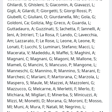
Ghilardi, S; Ghisleni, S; Giacomin, A; Giavazzi, L;
Gigli, A; Gilardi, F; Giorgetti, S; Giorgi Rossi, P;
Giubelli, C; Giuliani, O; Giurdanella, Mc; Gola, G;
Goldoni, Ca; Golizia, Mg; Greco, A; Guarda, L;
Guttadauro, A; Guzzinati, S; Iachetta, F; Iannelli, A;
Ieni, A; Intrieri, T; La Rosa, F; Lando, C; Lavecchia,
Am; Lazzarato, F; Le Rose, L; Leone, A; Leone, R;
Lonati, F; Lucchi, S; Luminari, Stefano; Macci, L;
Macerata, V; Madeddu, A; Maffei, S; Maghini, A;
Magnani, C; Magnani, G; Magoni, M; Mallone, S;
Mameli, G; Mancini, S; Mancuso, P; Mangone, L;
Manneschi, G; Mannino, R; Mannino, S; Marani, E;
Marchesi, C; Mariani, F; Martorana, C; Marzola, L;
Maspero, S; Maule, M; Mazzei, A; Mazzoleni, G;
Mazzucco, G; Melcarne, A; Merletti, F; Merlo, E;
Michiara, M; Migliari, E; Minerba, S; Minicuzzi, A;
Mizzi, M; Monetti, D; Morana, G; Moroni, E; Mosso,
Ml; Muni, A; Mura, F; Natali, M; Negrino, L;