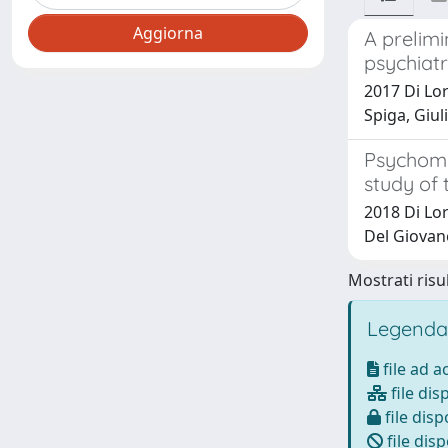
A prelimi
psychiat
2017 Di Lor
Spiga, Giul
Psychomet
study of 
2018 Di Lore
Del Giovan
Mostrati risul
Legenda
file ad 
file dis
file disp
file disp