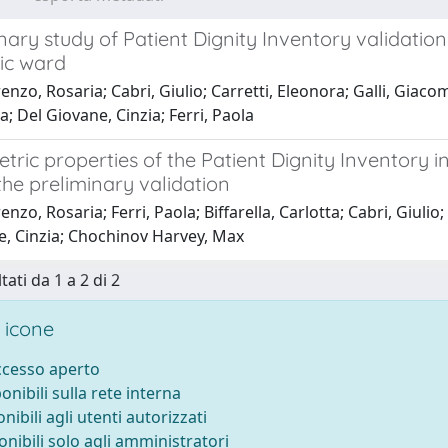
nary study of Patient Dignity Inventory validatio
ric ward
enzo, Rosaria; Cabri, Giulio; Carretti, Eleonora; Galli, Giaco
ia; Del Giovane, Cinzia; Ferri, Paola
ric properties of the Patient Dignity Inventory i
the preliminary validation
nzo, Rosaria; Ferri, Paola; Biffarella, Carlotta; Cabri, Giulio;
e, Cinzia; Chochinov Harvey, Max
tati da 1 a 2 di 2
 icone
accesso aperto
ponibili sulla rete interna
onibili agli utenti autorizzati
onibili solo agli amministratori