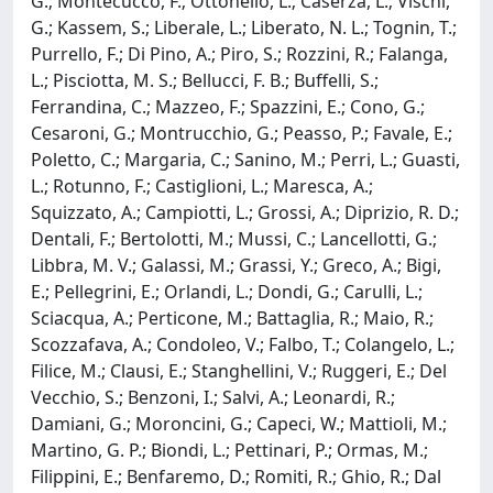
G.; Montecucco, F.; Ottonello, L.; Caserza, L.; Vischi,
G.; Kassem, S.; Liberale, L.; Liberato, N. L.; Tognin, T.;
Purrello, F.; Di Pino, A.; Piro, S.; Rozzini, R.; Falanga,
L.; Pisciotta, M. S.; Bellucci, F. B.; Buffelli, S.;
Ferrandina, C.; Mazzeo, F.; Spazzini, E.; Cono, G.;
Cesaroni, G.; Montrucchio, G.; Peasso, P.; Favale, E.;
Poletto, C.; Margaria, C.; Sanino, M.; Perri, L.; Guasti,
L.; Rotunno, F.; Castiglioni, L.; Maresca, A.;
Squizzato, A.; Campiotti, L.; Grossi, A.; Diprizio, R. D.;
Dentali, F.; Bertolotti, M.; Mussi, C.; Lancellotti, G.;
Libbra, M. V.; Galassi, M.; Grassi, Y.; Greco, A.; Bigi,
E.; Pellegrini, E.; Orlandi, L.; Dondi, G.; Carulli, L.;
Sciacqua, A.; Perticone, M.; Battaglia, R.; Maio, R.;
Scozzafava, A.; Condoleo, V.; Falbo, T.; Colangelo, L.;
Filice, M.; Clausi, E.; Stanghellini, V.; Ruggeri, E.; Del
Vecchio, S.; Benzoni, I.; Salvi, A.; Leonardi, R.;
Damiani, G.; Moroncini, G.; Capeci, W.; Mattioli, M.;
Martino, G. P.; Biondi, L.; Pettinari, P.; Ormas, M.;
Filippini, E.; Benfaremo, D.; Romiti, R.; Ghio, R.; Dal