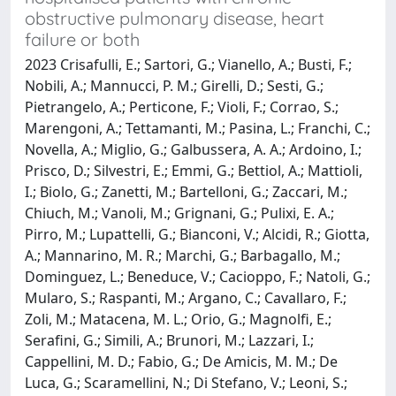
obstructive pulmonary disease, heart
failure or both
2023 Crisafulli, E.; Sartori, G.; Vianello, A.; Busti, F.;
Nobili, A.; Mannucci, P. M.; Girelli, D.; Sesti, G.;
Pietrangelo, A.; Perticone, F.; Violi, F.; Corrao, S.;
Marengoni, A.; Tettamanti, M.; Pasina, L.; Franchi, C.;
Novella, A.; Miglio, G.; Galbussera, A. A.; Ardoino, I.;
Prisco, D.; Silvestri, E.; Emmi, G.; Bettiol, A.; Mattioli,
I.; Biolo, G.; Zanetti, M.; Bartelloni, G.; Zaccari, M.;
Chiuch, M.; Vanoli, M.; Grignani, G.; Pulixi, E. A.;
Pirro, M.; Lupattelli, G.; Bianconi, V.; Alcidi, R.; Giotta,
A.; Mannarino, M. R.; Marchi, G.; Barbagallo, M.;
Dominguez, L.; Beneduce, V.; Cacioppo, F.; Natoli, G.;
Mularo, S.; Raspanti, M.; Argano, C.; Cavallaro, F.;
Zoli, M.; Matacena, M. L.; Orio, G.; Magnolfi, E.;
Serafini, G.; Simili, A.; Brunori, M.; Lazzari, I.;
Cappellini, M. D.; Fabio, G.; De Amicis, M. M.; De
Luca, G.; Scaramellini, N.; Di Stefano, V.; Leoni, S.;