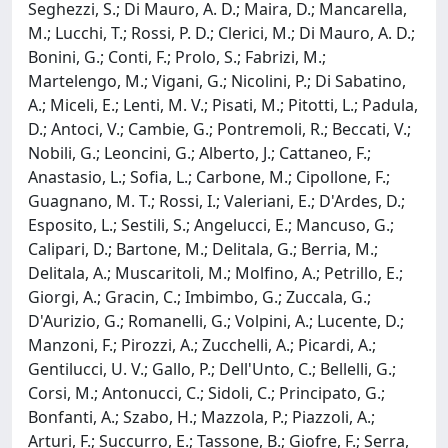
Seghezzi, S.; Di Mauro, A. D.; Maira, D.; Mancarella,
M.; Lucchi, T.; Rossi, P. D.; Clerici, M.; Di Mauro, A. D.;
Bonini, G.; Conti, F.; Prolo, S.; Fabrizi, M.;
Martelengo, M.; Vigani, G.; Nicolini, P.; Di Sabatino,
A.; Miceli, E.; Lenti, M. V.; Pisati, M.; Pitotti, L.; Padula,
D.; Antoci, V.; Cambie, G.; Pontremoli, R.; Beccati, V.;
Nobili, G.; Leoncini, G.; Alberto, J.; Cattaneo, F.;
Anastasio, L.; Sofia, L.; Carbone, M.; Cipollone, F.;
Guagnano, M. T.; Rossi, I.; Valeriani, E.; D'Ardes, D.;
Esposito, L.; Sestili, S.; Angelucci, E.; Mancuso, G.;
Calipari, D.; Bartone, M.; Delitala, G.; Berria, M.;
Delitala, A.; Muscaritoli, M.; Molfino, A.; Petrillo, E.;
Giorgi, A.; Gracin, C.; Imbimbo, G.; Zuccala, G.;
D'Aurizio, G.; Romanelli, G.; Volpini, A.; Lucente, D.;
Manzoni, F.; Pirozzi, A.; Zucchelli, A.; Picardi, A.;
Gentilucci, U. V.; Gallo, P.; Dell'Unto, C.; Bellelli, G.;
Corsi, M.; Antonucci, C.; Sidoli, C.; Principato, G.;
Bonfanti, A.; Szabo, H.; Mazzola, P.; Piazzoli, A.;
Arturi, F.; Succurro, E.; Tassone, B.; Giofre, F.; Serra,