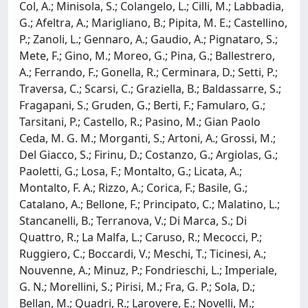
Col, A.; Minisola, S.; Colangelo, L.; Cilli, M.; Labbadia,
G.; Afeltra, A.; Marigliano, B.; Pipita, M. E.; Castellino,
P.; Zanoli, L.; Gennaro, A.; Gaudio, A.; Pignataro, S.;
Mete, F.; Gino, M.; Moreo, G.; Pina, G.; Ballestrero,
A.; Ferrando, F.; Gonella, R.; Cerminara, D.; Setti, P.;
Traversa, C.; Scarsi, C.; Graziella, B.; Baldassarre, S.;
Fragapani, S.; Gruden, G.; Berti, F.; Famularo, G.;
Tarsitani, P.; Castello, R.; Pasino, M.; Gian Paolo
Ceda, M. G. M.; Morganti, S.; Artoni, A.; Grossi, M.;
Del Giacco, S.; Firinu, D.; Costanzo, G.; Argiolas, G.;
Paoletti, G.; Losa, F.; Montalto, G.; Licata, A.;
Montalto, F. A.; Rizzo, A.; Corica, F.; Basile, G.;
Catalano, A.; Bellone, F.; Principato, C.; Malatino, L.;
Stancanelli, B.; Terranova, V.; Di Marca, S.; Di
Quattro, R.; La Malfa, L.; Caruso, R.; Mecocci, P.;
Ruggiero, C.; Boccardi, V.; Meschi, T.; Ticinesi, A.;
Nouvenne, A.; Minuz, P.; Fondrieschi, L.; Imperiale,
G. N.; Morellini, S.; Pirisi, M.; Fra, G. P.; Sola, D.;
Bellan, M.; Quadri, R.; Larovere, E.; Novelli, M.;