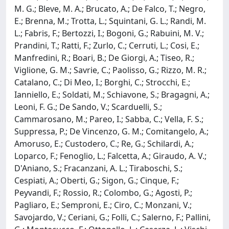
M. G.; Bleve, M. A.; Brucato, A.; De Falco, T.; Negro,
E.; Brenna, M.; Trotta, L.; Squintani, G. L.; Randi, M.
L.; Fabris, F.; Bertozzi, I.; Bogoni, G.; Rabuini, M. V.;
Prandini, T.; Ratti, F.; Zurlo, C.; Cerruti, L.; Cosi, E.;
Manfredini, R.; Boari, B.; De Giorgi, A.; Tiseo, R.;
Viglione, G. M.; Savrie, C.; Paolisso, G.; Rizzo, M. R.;
Catalano, C.; Di Meo, I.; Borghi, C.; Strocchi, E.;
Ianniello, E.; Soldati, M.; Schiavone, S.; Bragagni, A.;
Leoni, F. G.; De Sando, V.; Scarduelli, S.;
Cammarosano, M.; Pareo, I.; Sabba, C.; Vella, F. S.;
Suppressa, P.; De Vincenzo, G. M.; Comitangelo, A.;
Amoruso, E.; Custodero, C.; Re, G.; Schilardi, A.;
Loparco, F.; Fenoglio, L.; Falcetta, A.; Giraudo, A. V.;
D'Aniano, S.; Fracanzani, A. L.; Tiraboschi, S.;
Cespiati, A.; Oberti, G.; Sigon, G.; Cinque, F.;
Peyvandi, F.; Rossio, R.; Colombo, G.; Agosti, P.;
Pagliaro, E.; Semproni, E.; Ciro, C.; Monzani, V.;
Savojardo, V.; Ceriani, G.; Folli, C.; Salerno, F.; Pallini,