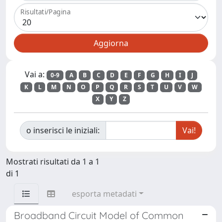
Risultati/Pagina
Vai a:
0-9
A
B
C
D
E
F
G
H
I
J
K
L
M
N
O
P
Q
R
S
T
U
V
W
X
Y
Z
o inserisci le iniziali:
Mostrati risultati da 1 a 1
di 1
esporta metadati
Broadband Circuit Model of Common