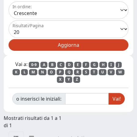
In ordine:
Risultati/Pagina
Vai a:
0-9
A
B
C
D
E
F
G
H
I
J
K
L
M
N
O
P
Q
R
S
T
U
V
W
X
Y
Z
o inserisci le iniziali:
Mostrati risultati da 1 a 1
di 1