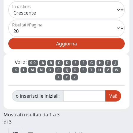
In ordine:
Risultati/Pagina
Vai a:
0-9
A
B
C
D
E
F
G
H
I
J
K
L
M
N
O
P
Q
R
S
T
U
V
W
X
Y
Z
o inserisci le iniziali:
Mostrati risultati da 1 a 3
di 3