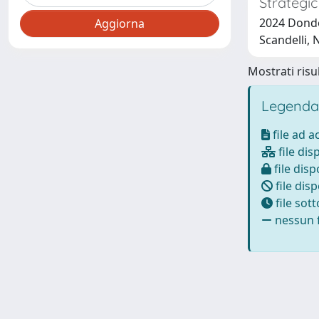
Strategic
2024 Dondo, 
Scandelli, N
Mostrati risul
Legenda
file ad 
file dis
file disp
file disp
file sot
nessun f