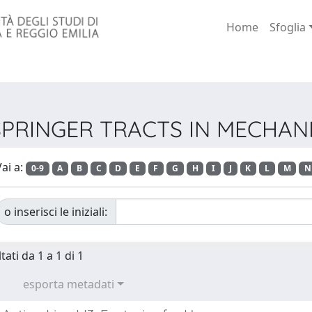
Home
Sfoglia
e SPRINGER TRACTS IN MECHA
ai a:
0-9
A
B
C
D
E
F
G
H
I
J
K
L
M
N
o inserisci le iniziali:
tati da 1 a 1 di 1
esporta metadati