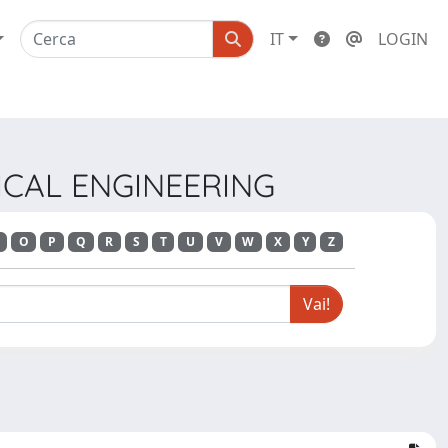
IT
LOGIN
NICAL ENGINEERING
O
P
Q
R
S
T
U
V
W
X
Y
Z