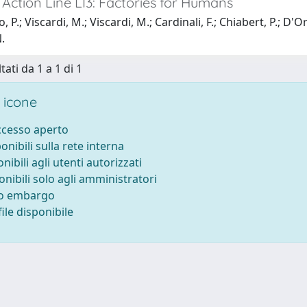
 Action Line LI3: Factories for Humans
P.; Viscardi, M.; Viscardi, M.; Cardinali, F.; Chiabert, P.; D'Ora
.
tati da 1 a 1 di 1
 icone
accesso aperto
ponibili sulla rete interna
onibili agli utenti autorizzati
onibili solo agli amministratori
to embargo
ile disponibile