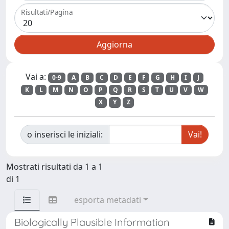
Risultati/Pagina
Vai a:
0-9
A
B
C
D
E
F
G
H
I
J
K
L
M
N
O
P
Q
R
S
T
U
V
W
X
Y
Z
o inserisci le iniziali:
Mostrati risultati da 1 a 1
di 1
esporta metadati
Biologically Plausible Information