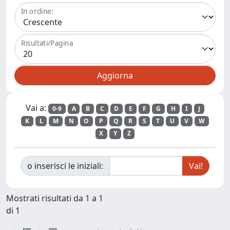
In ordine:
Risultati/Pagina
Vai a:
0-9
A
B
C
D
E
F
G
H
I
J
K
L
M
N
O
P
Q
R
S
T
U
V
W
X
Y
Z
o inserisci le iniziali:
Mostrati risultati da 1 a 1
di 1