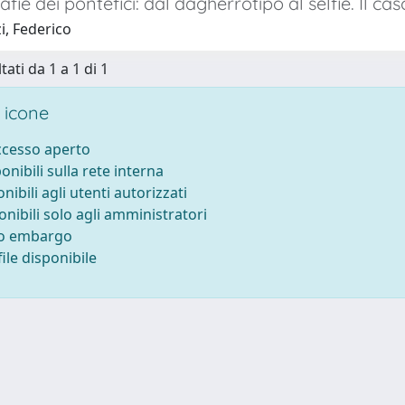
fie dei pontefici: dal dagherrotipo al selfie. Il cas
i, Federico
tati da 1 a 1 di 1
 icone
accesso aperto
ponibili sulla rete interna
onibili agli utenti autorizzati
onibili solo agli amministratori
to embargo
ile disponibile