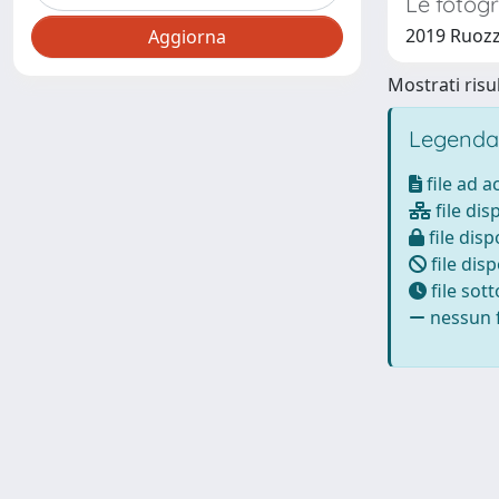
Le fotogra
2019 Ruozz
Mostrati risul
Legenda
file ad 
file dis
file disp
file disp
file sot
nessun f