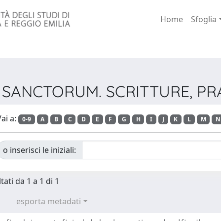
Home
Sfoglia
ie SANCTORUM. SCRITTURE, PR
ai a:
0-9
A
B
C
D
E
F
G
H
I
J
K
L
M
N
o inserisci le iniziali:
tati da 1 a 1 di 1
esporta metadati