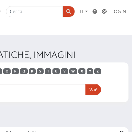
IT
LOGIN
ATICHE, IMMAGINI
O
P
Q
R
S
T
U
V
W
X
Y
Z