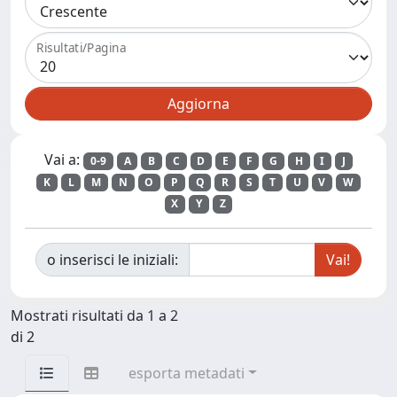
Risultati/Pagina
Vai a:
0-9
A
B
C
D
E
F
G
H
I
J
K
L
M
N
O
P
Q
R
S
T
U
V
W
X
Y
Z
o inserisci le iniziali:
Mostrati risultati da 1 a 2
di 2
esporta metadati