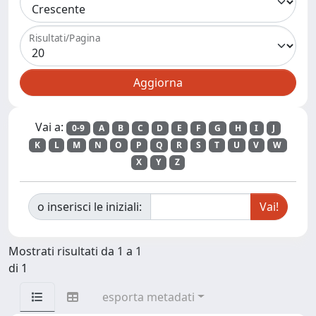
Risultati/Pagina
Vai a:
0-9
A
B
C
D
E
F
G
H
I
J
K
L
M
N
O
P
Q
R
S
T
U
V
W
X
Y
Z
o inserisci le iniziali:
Mostrati risultati da 1 a 1
di 1
esporta metadati