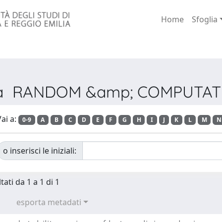
Home
Sfoglia
vista RANDOM &amp; COMPUTA
ai a:
0-9
A
B
C
D
E
F
G
H
I
J
K
L
M
N
o inserisci le iniziali:
tati da 1 a 1 di 1
esporta metadati