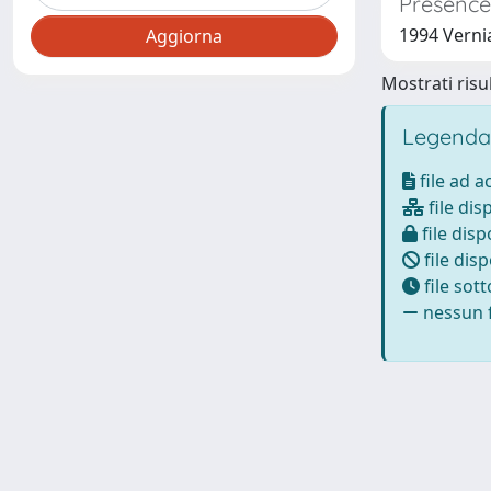
Presence 
1994 Vernia
Mostrati risul
Legenda
file ad 
file dis
file disp
file disp
file sot
nessun f