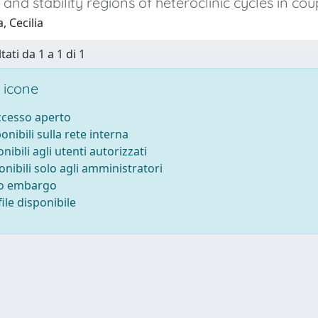
and stability regions of heteroclinic cycles in co
, Cecilia
tati da 1 a 1 di 1
 icone
accesso aperto
ponibili sulla rete interna
onibili agli utenti autorizzati
onibili solo agli amministratori
to embargo
ile disponibile