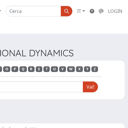
IT
LOGIN
TIONAL DYNAMICS
O
P
Q
R
S
T
U
V
W
X
Y
Z