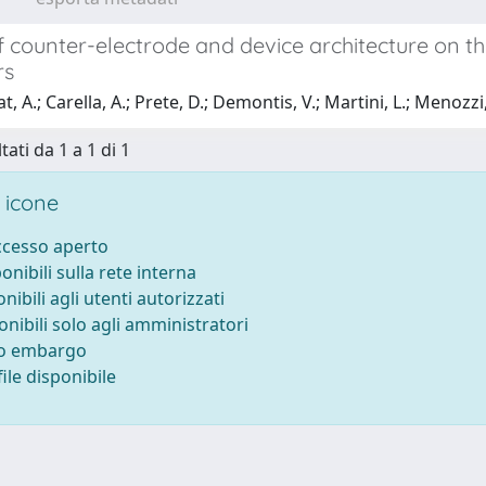
f counter-electrode and device architecture on t
rs
, A.; Carella, A.; Prete, D.; Demontis, V.; Martini, L.; Menozzi, 
tati da 1 a 1 di 1
 icone
accesso aperto
ponibili sulla rete interna
onibili agli utenti autorizzati
onibili solo agli amministratori
to embargo
ile disponibile