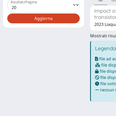
Risultati/Pagina
Impact o
transisto
2023 Liaquat
Mostrati risul
Legenda
file ad 
file dis
file disp
file disp
file sot
nessun f