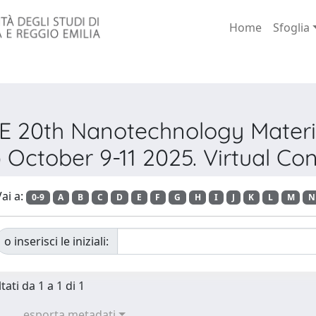
Home
Sfoglia
EEE 20th Nanotechnology Mater
October 9-11 2025. Virtual Co
ai a:
0-9
A
B
C
D
E
F
G
H
I
J
K
L
M
N
o inserisci le iniziali:
tati da 1 a 1 di 1
esporta metadati