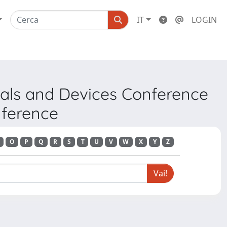
IT
LOGIN
ials and Devices Conference
nference
O
P
Q
R
S
T
U
V
W
X
Y
Z